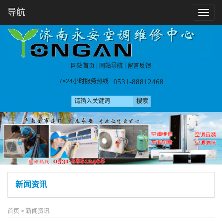
导航
T
o
g
g
l
e
n
|
|
网站首页
网站导航
留言反馈
a
v
0531-88812468
7×24小时服务热线
i
g
a
t
i
o
n
新闻资讯
首页
>
新闻资讯