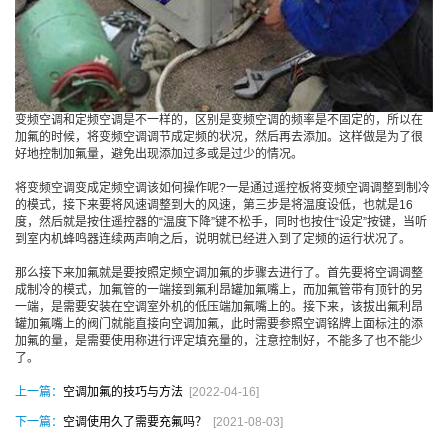
变频空调和定频空调是不一样的，区别是变频空调的频率是不固定的，所以在
加氟的时候，将变频空调调节成定频的状况，然后再去添加。这样做是为了很
好地控制加氟量，避免出现添加过多或是过少的情况。
将变频空调变成定频空调该如何操作呢?一是通过遥控板将变频空调调整到制冷
的模式，接下来要将风速调整到大的风速，第三步是将温度设低，也就是16
度，然后就是按住遥控器的“温度下降”键不松手，同时也按住“设定”按键，当听
到室内机蜂鸣器连续两声响之后，说明就已经进入到了定频的运行状况了。
那么接下来加氟就是要按照定频空调加氟的步骤去进行了。首先要将空调调整
成制冷的模式，加氟管的一端接到氟利昂罐加氟嘴上，而加氟管带有顶针的另
一端，是需要安装在空调室外机的低压端加氟嘴上的。接下来，该拔出氟利昂
罐加氟嘴上的阀门就能直接向空调加氟，此时需要参照空调铭牌上面标注的添
加氟的量，是需要使用称进行评定填充量的，注意控制好，不能多了也不能少
了。
上一篇：
空调加氟的技巧与方法
[2022-04-16]
下一篇：
空调使用久了需要充氟吗？
[2021-08-03]